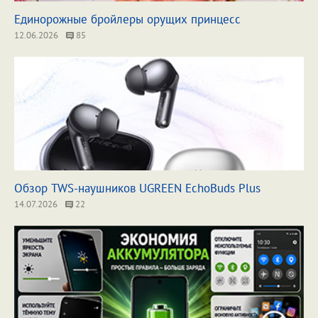
Единорожные бройлеры орущих принцесс
12.06.2026
85
Обзор TWS-наушников UGREEN EchoBuds Plus
14.07.2026
22