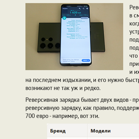
Рев
в с
ког
уст
под
под
что
при
и и
на последнем издыхании, и его нужно быстр
возникают не так уж и редко.
Реверсивная зарядка бывает двух видов - 
реверсивную зарядку, как правило, поддер
700 евро - например, вот эти.