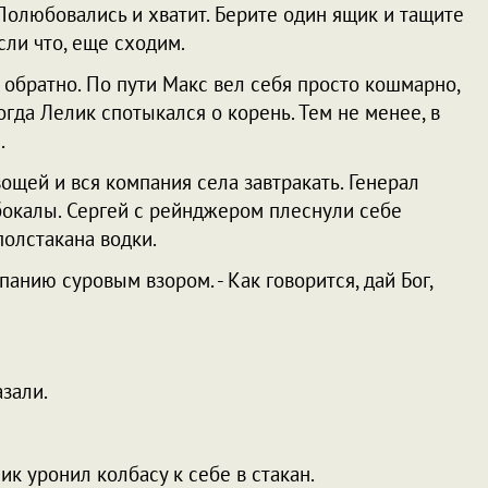
- Полюбовались и хватит. Берите один ящик и тащите
сли что, еще сходим.
 обратно. По пути Макс вел себя просто кошмарно,
огда Лелик спотыкался о корень. Тем не менее, в
.
ощей и вся компания села завтракать. Генерал
бокалы. Сергей с рейнджером плеснули себе
полстакана водки.
мпанию суровым взором. - Как говорится, дай Бог,
азали.
ик уронил колбасу к себе в стакан.