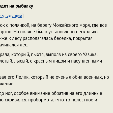
едет на рыбалку
редыдущий
]
к с полянкой, на берегу Можайского моря, где все
ортно. На поляне было установлено несколько
иже к лесу располагалась беседка, покрытая
ачинался лес.
ала, который, пыхтя, выполз из своего Уазика.
толстый, лысый, с красным лицом и насупленными
овал его Лелик, который не очень любил военных, но
ажение.
до ног, особое внимание обратив на его длинные
о скривился, пробормотал что-то нелестное и