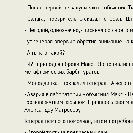
- После первой не закусывают, - объяснил Т
- Салага, - презрительно сказал генерал. - Ш
- Негодяй, однозначно, - пискнул со своего 
Тут генерал впервые обратил внимание на
- А ты кто такой?
- Я? - приподнял брови Макс. - Я специали
метафизических барбитуратов.
- Молодчинка, - похвалил генерал. - А чего гл
- Авария в лаборатории, - объяснил Макс. -
грозила жутким взрывом. Пришлось своим л
Александру Матросову.
Генерал немного помолчал, затем потребов
- Второй тост - за прекрасных дам.