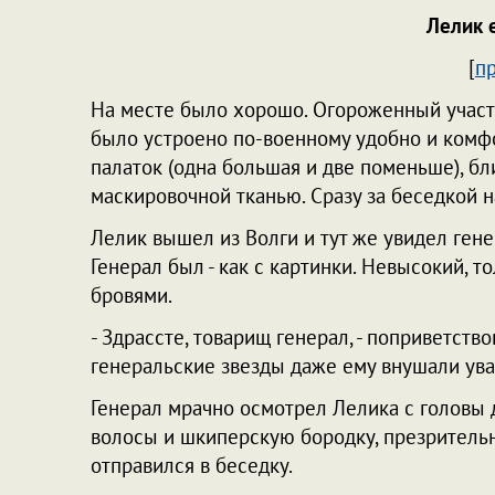
Лелик 
[
п
На месте было хорошо. Огороженный участо
было устроено по-военному удобно и комф
палаток (одна большая и две поменьше), бл
маскировочной тканью. Сразу за беседкой н
Лелик вышел из Волги и тут же увидел генер
Генерал был - как с картинки. Невысокий, 
бровями.
- Здрассте, товарищ генерал, - поприветств
генеральские звезды даже ему внушали ув
Генерал мрачно осмотрел Лелика с головы 
волосы и шкиперскую бородку, презрительн
отправился в беседку.