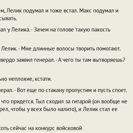
м, Лелик подумал и тоже встал. Макс подумал и
сывать.
ал у Лелика. - Зачем на голове такую пакость
ил Лелик. - Мне длинные волосы творить помогают.
твердо заявил генерал. - А чего ты там вытворяешь?
ьно неплохие, кстати.
нерал. - Вот еще по стакану пропустим и пусть споет.
 что придется. Тыл сходил за гитарой (он вообще не
рел, чтобы у всех было налито), и Лелик стал ее
 хоть сейчас на конкурс войсковой