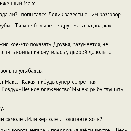
биженный Макс.
вда ли? - попытался Лелик завести с ним разговор.
убы. - Ты мне больше не друг. Часа на два, как
ил кое-что показать. Друзья, разумеется, не
ез пять компания очутилась у дверей довольно
довольно улыбаясь.
ил Макс. - Какая-нибудь супер-секретная
- Воздух - Вечное блаженство" Мы ею рыбу глушить
у.
Или самолет. Или вертолет. Покатаете хоть?
крыл ворота ангара и предложил зайти внутрь… Весь