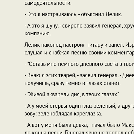
самодеятельности.
- Это я настраиваюсь, - объяснил Лелик.
- А это я шучу, - свирепо заявил генерал, хр
компанию.
Лелик наконец настроил гитару и запел. Из
слушал и снабжал песню своими коммента
- "Оставь мне немного дневного света в твоих
- Знаю я этих тварей, - заявил генерал. - Дн
получишь, сразу темно в глазах станет.
- "Живой акварели дня, в твоих глазах"
- А у моей стервы один глаз зеленый, а друго
зову: зеленоблядая кареглазка.
- А вот у меня была девка, - начал было Мак
до конца песни. Генерал явно не терпел себ