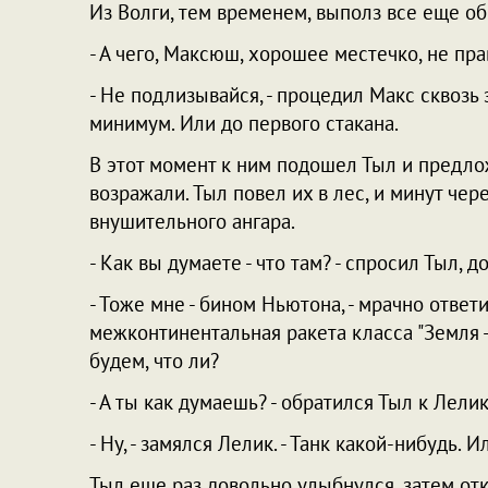
Из Волги, тем временем, выполз все еще о
- А чего, Максюш, хорошее местечко, не пра
- Не подлизывайся, - процедил Макс сквозь з
минимум. Или до первого стакана.
В этот момент к ним подошел Тыл и предлож
возражали. Тыл повел их в лес, и минут чер
внушительного ангара.
- Как вы думаете - что там? - спросил Тыл, 
- Тоже мне - бином Ньютона, - мрачно ответ
межконтинентальная ракета класса "Земля 
будем, что ли?
- А ты как думаешь? - обратился Тыл к Лелик
- Ну, - замялся Лелик. - Танк какой-нибудь. 
Тыл еще раз довольно улыбнулся, затем от