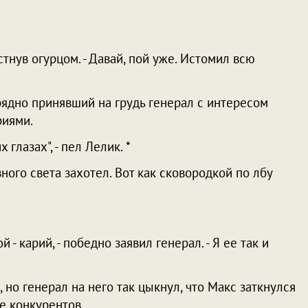
устнув огурцом. - Давай, пой уже. Истомил всю
рядно принявший на грудь генерал с интересом
риями.
 глазах", - пел Лелик. *
евного света захотел. Вот как сковородкой по лбу
й - карий, - победно заявил генерал. - Я ее так и
с, но генерал на него так цыкнул, что Макс заткнулся
е конкурентов.