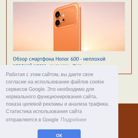
Обзор смартфона Honor 600 - неплохой
средний класс
04.08.2026
37
Работая с этим сайтом, вы даете свое
согласие на использование файлов cookie
сервисов Google. Это необходимо для
нормального функционирования сайта,
Хостинг
показа целевой рекламы и анализа трафика.
Статистика использования сайта
© 1998–2026 Alex Exler
отправляется в Google
Подробнее
Facebook
RSS статей
ОК