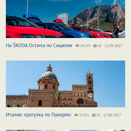
На ŠKODA Octavia по Сицилии
34199
68
11.09.2017
Италия: прогулка по Палермо
35301
10
17.08.2017