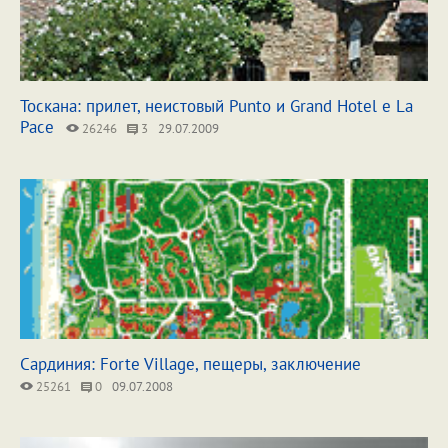
Тоскана: прилет, неистовый Punto и Grand Hotel e La
Pace
26246
3
29.07.2009
Сардиния: Forte Village, пещеры, заключение
25261
0
09.07.2008