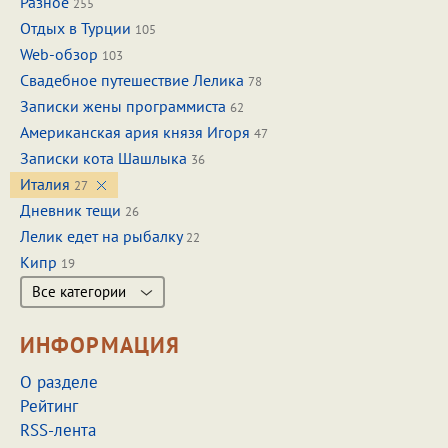
Разное
255
Отдых в Турции
105
Web-обзор
103
Свадебное путешествие Лелика
78
Записки жены программиста
62
Американская ария князя Игоря
47
Записки кота Шашлыка
36
Италия
27
Дневник тещи
26
Лелик едет на рыбалку
22
Кипр
19
Все категории
ИНФОРМАЦИЯ
О разделе
Рейтинг
RSS-лента