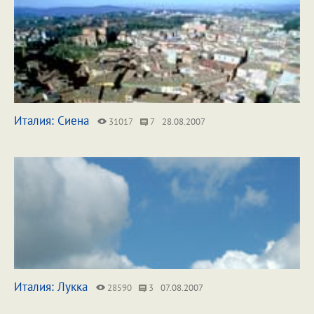
Италия: Сиена
31017
7
28.08.2007
Италия: Лукка
28590
3
07.08.2007