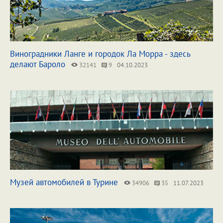
Виноградники Ланге и городок Ла Морра - здесь
делают Бароло
32141
9
04.10.2023
Музей автомобилей в Турине
34906
35
11.07.2023