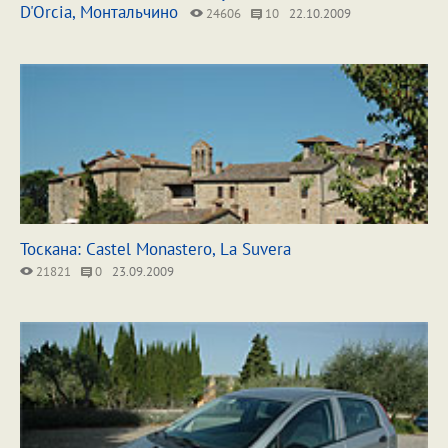
D'Orcia, Монтальчино
24606
10
22.10.2009
Тоскана: Castel Monastero, La Suvera
21821
0
23.09.2009