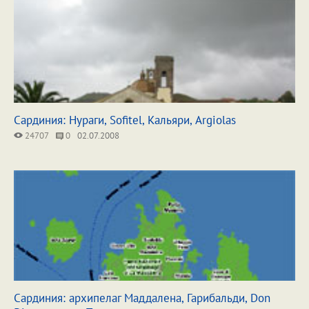
Сардиния: Нураги, Sofitel, Кальяри, Argiolas
24707
0
02.07.2008
Сардиния: архипелаг Маддалена, Гарибальди, Don