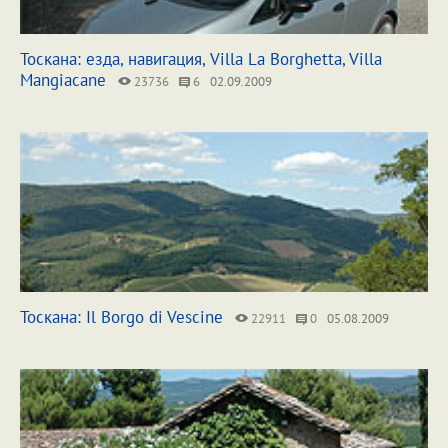
Тоскана: езда, навигация, Villa La Borghetta, Villa
Mangiacane
23736
6
02.09.2009
Тоскана: Il Borgo di Vescine
22911
0
05.08.2009