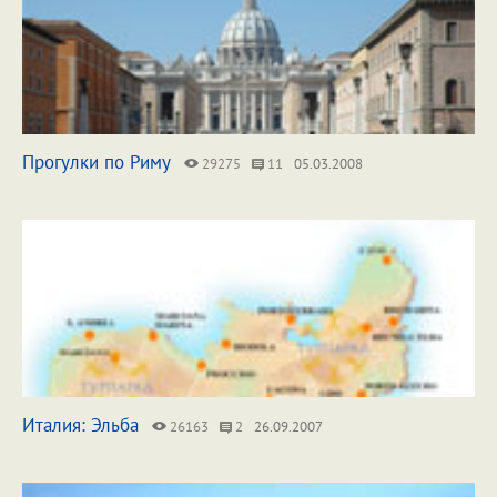
Прогулки по Риму
29275
11
05.03.2008
Италия: Эльба
26163
2
26.09.2007