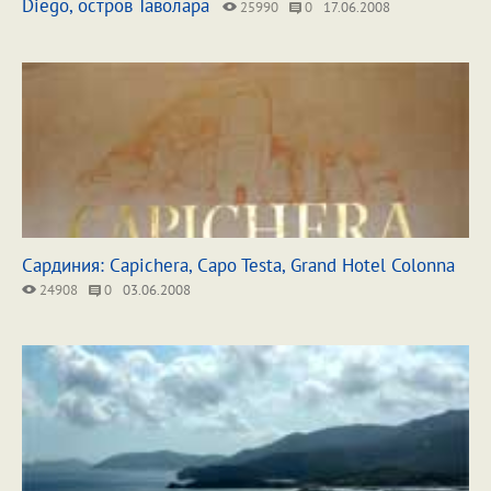
Diego, остров Таволара
25990
0
17.06.2008
Сардиния: Capichera, Capo Testa, Grand Hotel Colonna
24908
0
03.06.2008