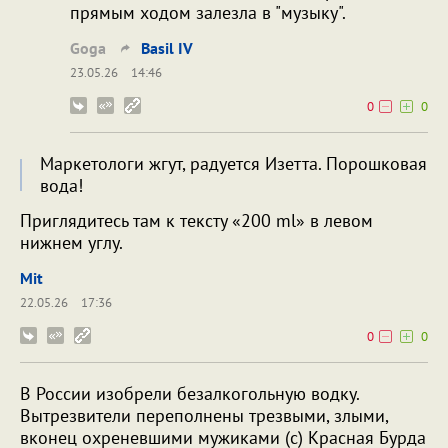
прямым ходом залезла в "музыку".
Goga
Bаsil IV
23.05.26
14:46
0
0
Маркетологи жгут, радуется Изетта. Порошковая
вода!
Приглядитесь там к тексту «200 ml» в левом
нижнем углу.
Mit
22.05.26
17:36
0
0
В России изобрели безалкогольную водку.
Вытрезвители переполнены трезвыми, злыми,
вконец охреневшими мужиками (с) Красная Бурда