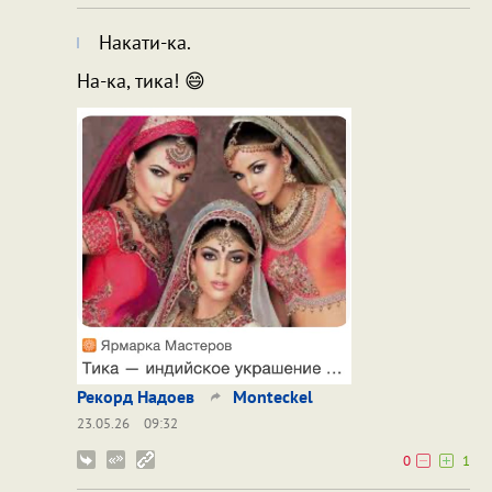
Накати-ка.
На-ка, тика! 😄
Рекорд Надоев
Monteckel
23.05.26
09:32
0
1