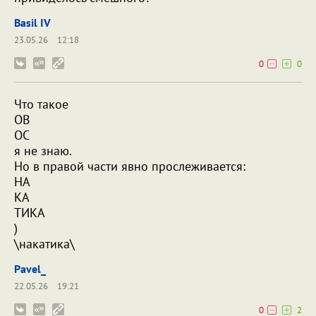
Bаsil IV
23.05.26
12:18
0
0
Что такое
ОВ
ОС
я не знаю.
Но в правой части явно прослеживается:
НА
КА
ТИКА
)
\накатика\
Pavel_
22.05.26
19:21
0
2