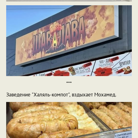
***
Заведение "Халяль-компот", вздыхает Мохамед.