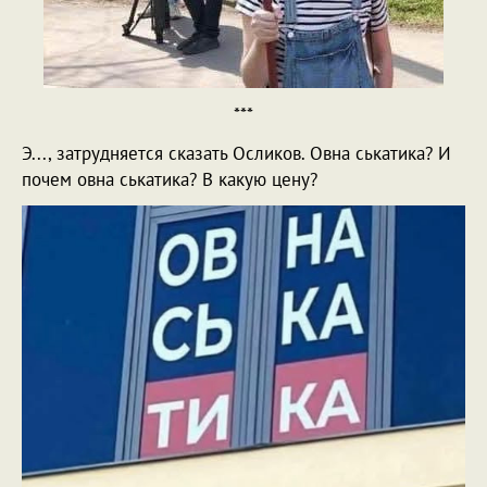
***
Э..., затрудняется сказать Осликов. Овна ськатика? И
почем овна ськатика? В какую цену?