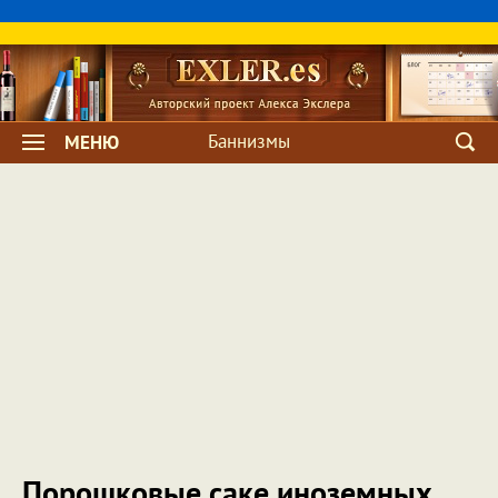
Баннизмы
МЕНЮ
Порошковые саке иноземных