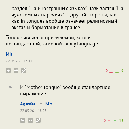
раздел "На иностранных языках" называется "На
чужеземных наречиях". С другой стороны, так
как in tongues вообще означает религиозный
экстаз и бормотание в трансе
Tongue является приемлемой, хотя и
нестандартной, заменой слову language.
Mit
22.05.26
17:41
0
9
И "Mother tongue" вообще стандартное
выражение
Agasfer
Mit
22.05.26
18:23
0
13