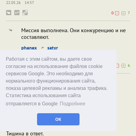
22.05.26
14:57
0
7
Миссия выполнена. Они конкуренцию и не
составляют.
phanex
satyr
22.05.26
17:12
Работая с этим сайтом, вы даете свое
0
6
согласие на использование файлов cookie
сервисов Google. Это необходимо для
нормального функционирования сайта,
Где моё сакэ?
показа целевой рекламы и анализа трафика.
Где моё сакэ?
Статистика использования сайта
Жажда терзает меня
отправляется в Google
Подробнее
в пять часов утра.
…
"Где моё сакэ?" –
ОК
в ящик почтовый кричу.
Тишина в ответ.