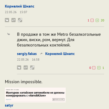
Корнелий Шнапс
22.05.26
15:07
1
20
В продаже в том же Metro безалкогольные
джин, виски, ром, вермут. Для
безалкогольных коктейлей.
sergiy.fakas
Корнелий Шнапс
22.05.26
16:58
0
1
Mission impossible.
satyr