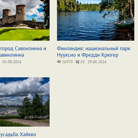
 город Савонлинна и
Финляндия: национальный парк
лавинлинна
Нууксио и Фредди Крюгер
01.08.2016
26970
18
29.06.2016
 усадьба Хайкко