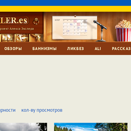
роект Алекса Экслера
ОБЗОРЫ
БАННИЗМЫ
ЛИКБЕЗ
ALI
РАССКА
ярности
кол-ву просмотров