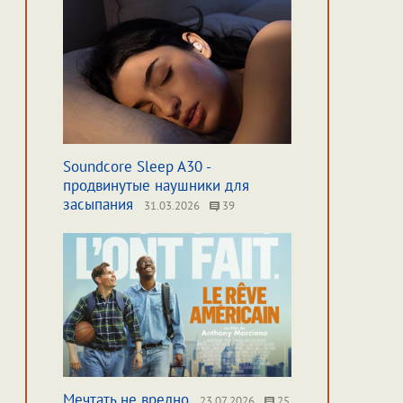
Soundcore Sleep A30 -
продвинутые наушники для
засыпания
31.03.2026
39
Мечтать не вредно
23.07.2026
25