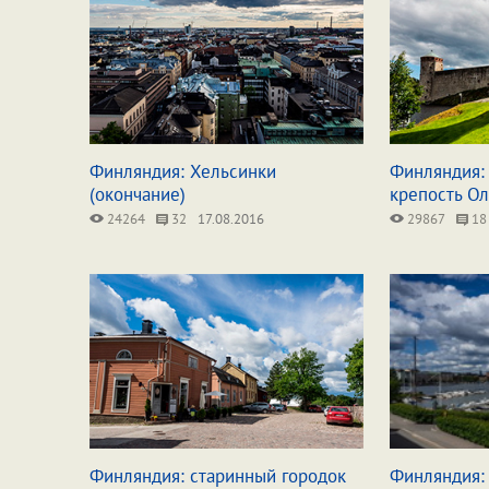
Финляндия: Хельсинки
Финляндия:
(окончание)
крепость О
24264
32
17.08.2016
29867
18
Финляндия: старинный городок
Финляндия: