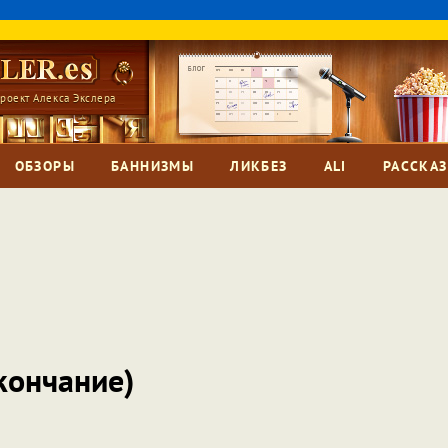
роект Алекса Экслера
ОБЗОРЫ
БАННИЗМЫ
ЛИКБЕЗ
ALI
РАССКА
кончание)