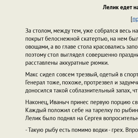
Лелик едет н
[
п
За столом, между тем, уже собрался весь н
покрыт белоснежной скатертью, на нем был
овощами, а во главе стола красовались зап
поэтому стол выглядел совершенно праздн
расставлены аккуратные рюмки.
Макс сидел совсем трезвый, одетый в спорт
Генерал тоже, похоже, протрезвел и задумчи
доносился такой соблазнительный запах, чт
Наконец, Иваныч принес первую порцию св
Каждый положил себе на тарелку по рыбине
Лелик было поднял на Сергея вопросительны
- Такую рыбу есть помимо водки - грех. Впр