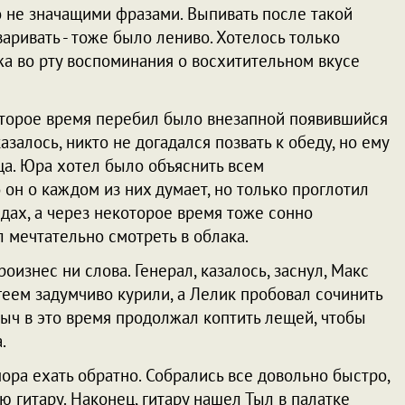
о не значащими фразами. Выпивать после такой
варивать - тоже было лениво. Хотелось только
ежа во рту воспоминания о восхитительном вкусе
оторое время перебил было внезапной появившийся
азалось, никто не догадался позвать к обеду, но ему
а. Юра хотел было объяснить всем
 он о каждом из них думает, но только проглотил
идах, а через некоторое время тоже сонно
л мечтательно смотреть в облака.
изнес ни слова. Генерал, казалось, заснул, Макс
геем задумчиво курили, а Лелик пробовал сочинить
ыч в это время продолжал коптить лещей, чтобы
.
пора ехать обратно. Собрались все довольно быстро,
ю гитару. Наконец, гитару нашел Тыл в палатке