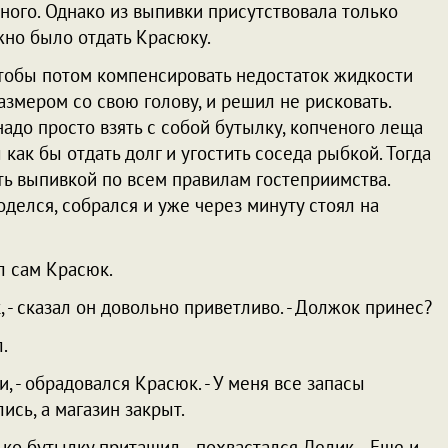
ого. Однако из выпивки присутствовала только
жно было отдать Красюку.
чтобы потом компенсировать недостаток жидкости
азмером со свою голову, и решил не рисковать.
надо просто взять с собой бутылку, копченого леща
 как бы отдать долг и угостить соседа рыбкой. Тогда
ть выпивкой по всем правилам гостеприимства.
делся, собрался и уже через минуту стоял на
л сам Красюк.
к, - сказал он довольно приветливо. - Должок принес?
.
и, - обрадовался Красюк. - У меня все запасы
ись, а магазин закрыт.
ько бутылку притащил, - похвастался Лелик. - Еще и