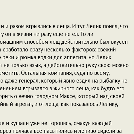
и и разом вгрызлись в леща. И тут Лелик понял, что
 он в жизни ни разу еще не ел. То ли
омашним способом лещ действительно был вкусен
и сработало сразу несколько факторов: свежий
у реки и рюмка водки для аппетита, но Лелик
ут не только язык, а действительно руку свою можно
аметить. Остальная компания, судя по всему,
 даже генерал, который явно ездил на рыбалку не
венением вгрызался в жирного леща, как будто его
орить о вечно голодном Максе, который над своей
ный агрегат, и от леща, как показалось Лелику,
е и кушали уже не торопясь, смакуя каждый
через полчаса все насытились и лениво сидели за