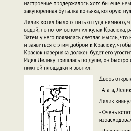
настроение продержалось хотя бы еще немн
закупоренная бутылка коньяка, которую ну
Лелик хотел было отпить оттуда немного, 
водой, но потом вспомнил кулак Красюка, р
Затем у него появилась светлая мысль, что 
и заявиться с этим добром к Красюку, чтобы
Красюк наверняка должен будет его угости
Идея Лелику пришлась по душе, он быстро о
нижней площадки и звонил.
Дверь откры
- А-а-а, Лели
Лелик кивнул
- Очень кстат
израсходовал
- Да я не тол