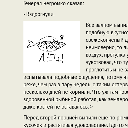
Генерал негромко сказал:
- Вздрогнули.
Все залпом выпил
подобную вкусноту
свежекопченый д
неимоверно, то л
воздух, прогулка 
чувствовал, что т
проглотить и не з
испытывала подобные ощущения, потому что
реже, чем раз в пару недель, с таким остер
несколько дней не кормили. Что уж там гов
здоровенной рыбиной работал, как землерой
даже костей не оставалось. >
Перед второй порцией выпили еще по рюмк
кусочек и растягивая удовольствие. Где-то 