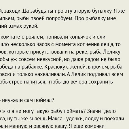
ай, заходи. Да забудь ты про эту вторую бутылку. Я же
 выпьем, рыбы твоей попробуем. Про рыбалку мне
ий взмах рукой.
комнате с роялем, попивали коньячок и ели
рошло несколько часов с момента копчения леща, то
ов, которые присутствовали на реке, рыба Лелику
тобы уж совсем невкусной, но даже рядом не было
обеда на рыбалке. Красюку с женой, впрочем, рыба
овсю и только нахваливали. А Лелик подливал всем
побыстрее напиться, чтобы до вечера сохранить
, - неужели сам поймал?
му это я не могу такую рыбу поймать? Значит дело
са, ну ты же знаешь Макса - удочки, лодку и поехали
зяли манную и овсяную кашу. Я еще комочки