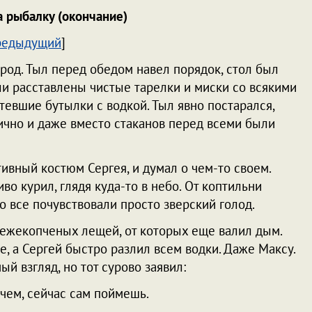
а рыбалку (окончание)
редыдущий
]
арод. Тыл перед обедом навел порядок, стол был
и расставлены чистые тарелки и миски со всякими
отевшие бутылки с водкой. Тыл явно постарался,
ично и даже вместо стаканов перед всеми были
ивный костюм Сергея, и думал о чем-то своем.
во курил, глядя куда-то в небо. От коптильни
о все почувствовали просто зверский голод.
ежекопченых лещей, от которых еще валил дым.
, а Сергей быстро разлил всем водки. Даже Максу.
й взгляд, но тот сурово заявил:
очем, сейчас сам поймешь.