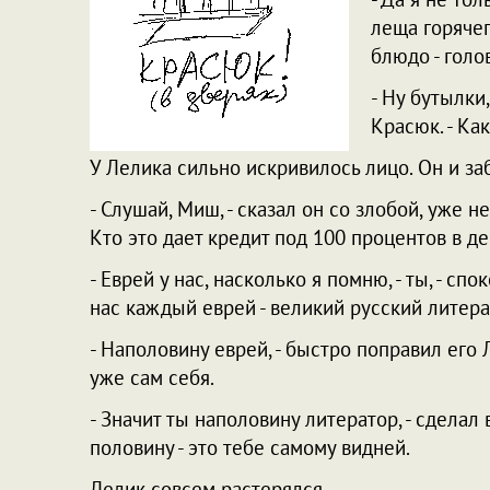
леща горячег
блюдо - голо
- Ну бутылки
Красюк. - Ка
У Лелика сильно искривилось лицо. Он и заб
- Слушай, Миш, - сказал он со злобой, уже н
Кто это дает кредит под 100 процентов в де
- Еврей у нас, насколько я помню, - ты, - сп
нас каждый еврей - великий русский литера
- Наполовину еврей, - быстро поправил его 
уже сам себя.
- Значит ты наполовину литератор, - сделал
половину - это тебе самому видней.
Лелик совсем растерялся.