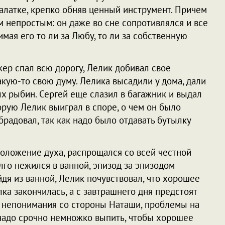
 палатке, крепко обняв ценный инструмент. Причем
м непростым: он даже во сне сопротивлялся и все
имая его то ли за Любу, то ли за собственную
жер спал всю дорогу, Лелик добивал свое
кую-то свою думу. Лелика высадили у дома, дали
х рыбин. Сергей еще слазил в багажник и выдал
орую Лелик выиграл в споре, о чем он было
брадовал, так как надо было отдавать бутылку
оложение духа, распрощался со всей честной
лго нежился в ванной, эпизод за эпизодом
дя из ванной, Лелик почувствовал, что хорошее
ка закончилась, а с завтрашнего дня предстоят
 непонимания со стороны Наташи, проблемы на
о надо срочно немножко выпить, чтобы хорошее