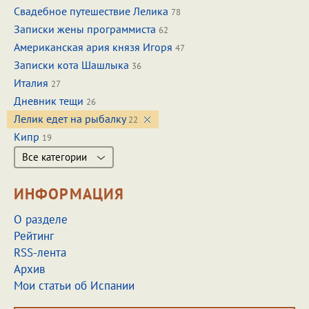
Свадебное путешествие Лелика
78
Записки жены программиста
62
Американская ария князя Игоря
47
Записки кота Шашлыка
36
Италия
27
Дневник тещи
26
Лелик едет на рыбалку
22
Кипр
19
Все категории
ИНФОРМАЦИЯ
О разделе
Рейтинг
RSS-лента
Архив
Мои статьи об Испании