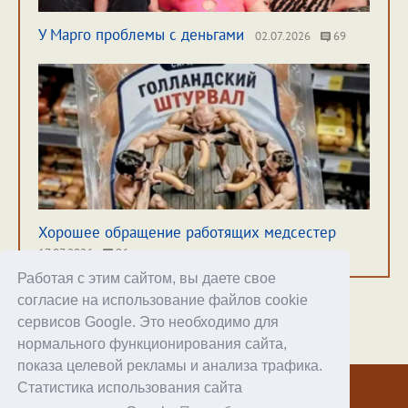
У Марго проблемы с деньгами
02.07.2026
69
Хорошее обращение работящих медсестер
17.07.2026
96
Работая с этим сайтом, вы даете свое
согласие на использование файлов cookie
сервисов Google. Это необходимо для
нормального функционирования сайта,
Хостинг
показа целевой рекламы и анализа трафика.
Статистика использования сайта
© 1998–2026 Alex Exler