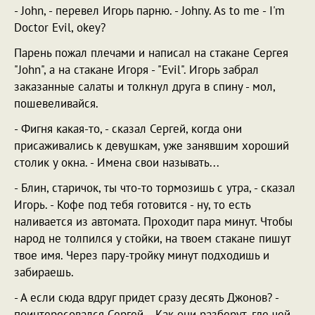
- John, - перевел Игорь парню. - Johny. As to me - I'm
Doctor Evil, okey?
Парень пожал плечами и написал на стакане Сергея
"John", а на стакане Игоря - "Evil". Игорь забрал
заказанные салаты и толкнул друга в спину - мол,
пошевеливайся.
- Фигня какая-то, - сказал Сергей, когда они
присаживались к девушкам, уже занявшим хороший
столик у окна. - Имена свои называть...
- Блин, старичок, ты что-то тормозишь с утра, - сказал
Игорь. - Кофе под тебя готовится - ну, то есть
наливается из автомата. Проходит пара минут. Чтобы
народ не толпился у стойки, на твоем стакане пишут
твое имя. Через пару-тройку минут подходишь и
забираешь.
- А если сюда вдруг придет сразу десять Джонов? -
поинтересовался Сергей. - Как они разберут, где чей