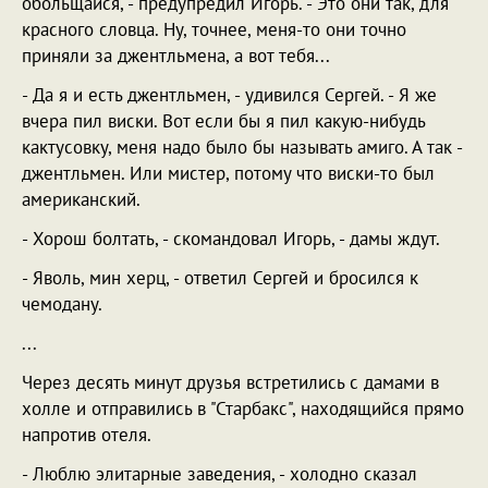
обольщайся, - предупредил Игорь. - Это они так, для
красного словца. Ну, точнее, меня-то они точно
приняли за джентльмена, а вот тебя...
- Да я и есть джентльмен, - удивился Сергей. - Я же
вчера пил виски. Вот если бы я пил какую-нибудь
кактусовку, меня надо было бы называть амиго. А так -
джентльмен. Или мистер, потому что виски-то был
американский.
- Хорош болтать, - скомандовал Игорь, - дамы ждут.
- Яволь, мин херц, - ответил Сергей и бросился к
чемодану.
...
Через десять минут друзья встретились с дамами в
холле и отправились в "Старбакс", находящийся прямо
напротив отеля.
- Люблю элитарные заведения, - холодно сказал