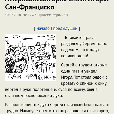
Сан-Франциско
10.02.2010
23323
Комментарии (27)
[
начало
|
предыдущий
]
- Вставайте, граф, -
раздался у Сергея голос
над ухом, - вас ждут
великие дела!
Сергей с трудом открыл
один глаз и увидел
Игоря. Тот стоял рядом с
кроватью спиной к окну,
вертел в руке полотенце и, судя по всему, был в
отличном расположении духа.
Расположение же духа Сергея отличным было назвать
трудно. Накануне он что-то так разошелся с вискарем,