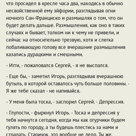
что просидел в кресле часа два, находясь в обычно
несвойственной ему эйфории, разглядывая огни
ночного Сан-Франциско и размышляя о том, что он
будет делать дальше. Размышления, как оно в таких
случаях и бывает, толком ни к чему не привели, и
сейчас на относительно трезвую, хотя и слегка
побаливающую голову все вчерашние размышления
казались дурацкими и смешными.
- Игги, - пожаловался Сергей, - я не выспался.
- Еще бы, - заметил Игорь, разглядывая вчерашнюю
бутыль, в которой оставалось чуть больше половины. -
Я же тебе сказал - не напивайся.
- У меня была тоска, - заспорил Сергей. - Депрессия.
- Глупости, - фыркнул Игорь. - Тоска и депрессия у
тебя начнутся сегодня, когда мы как огурчики будем
гулять по городу, а ты будешь плестись за нами и
страдать. Старичок, это вообще не дело. Ты же,