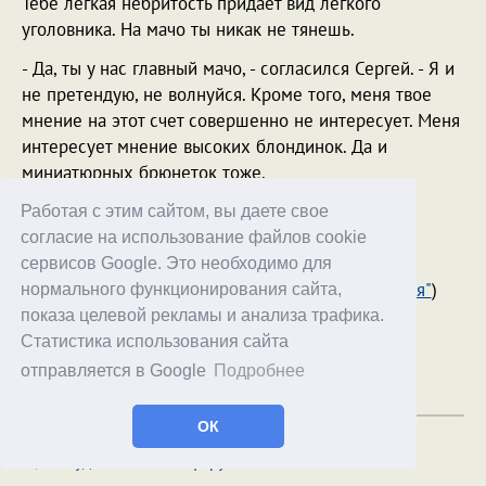
Тебе легкая небритость придает вид легкого
уголовника. На мачо ты никак не тянешь.
- Да, ты у нас главный мачо, - согласился Сергей. - Я и
не претендую, не волнуйся. Кроме того, меня твое
мнение на этот счет совершенно не интересует. Меня
интересует мнение высоких блондинок. Да и
миниатюрных брюнеток тоже.
Игорь хмыкнул и исчез за дверью.
Работая с этим сайтом, вы даете свое
согласие на использование файлов cookie
[
продолжение
]
сервисов Google. Это необходимо для
(все выпуски
"Американской арии князя Игоря"
)
нормального функционирования сайта,
показа целевой рекламы и анализа трафика.
Статистика использования сайта
© 1998–2026 Alex Exler
отправляется в Google
Подробнее
10.02.2010
ОК
Обсудить статью на форуме