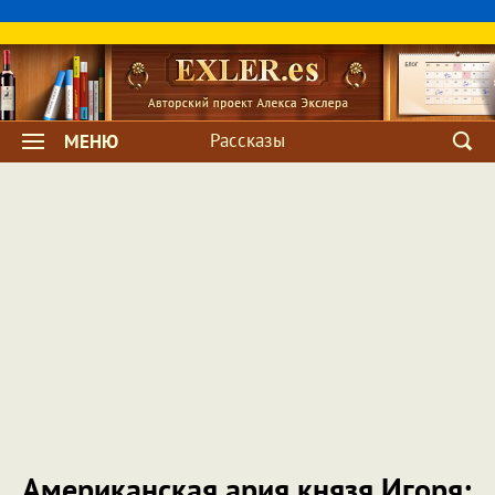
Рассказы
МЕНЮ
Американская ария князя Игоря: