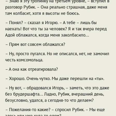
– Знаю я эту тропинку на третьем уровне, – вступил в
разговор Рубик. – Она реально страшная, даже меня
там колбасит, хотя я высоты не боюсь.
– Понял? – сказал я Игорю. – А тебе – лишь бы
наехать! Вот что ты за человек? Я и так вчера перед
Адой облажался, когда меня заколбасило...
– Прям вот совсем облажался?
– Ну, просто пугался. Но не описался, нет, не замочил
честь комсомольца.
– А она как отреагировала?
– Хорошо. Очень чутко. Мы даже перешли на «ты».
– Ну вот, – обрадовался Игорь, – заметь, что это даже
без брудершафта... Ладно, Рубик, вчерашний день,
безусловно, удался, а сегодня-то что делаем?
– Пожелания-то какие? – спросил Рубик. – Мы еще
здесь или уже куда-то едем?