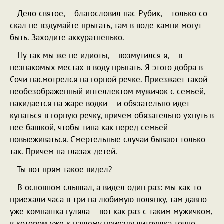
– Дело святое, – благословил нас Рубик, – только со
скал не вздумайте прыгать, там в воде камни могут
быть. Заходите аккуратненько.
– Ну так мы же не идиоты, – возмутился я, – в
незнакомых местах в воду прыгать. Я этого добра в
Сочи насмотрелся на горной речке. Приезжает такой
необезображенный интеллектом мужичок с семьей,
накидается на жаре водки – и обязательно идет
купаться в горную речку, причем обязательно ухнуть в
нее башкой, чтобы типа как перед семьей
повыеживаться. Смертельные случаи бывают только
так. Причем на глазах детей.
– Ты вот прям такое видел?
– В основном слышал, а видел один раз: мы как-то
приехали часа в три на любимую полянку, там давно
уже компашка гуляла – вот как раз с таким мужичком,
в котором уже к нашему приезду литрушка точно