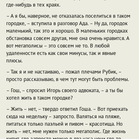
где-нибудь в тех краях.
– А я бы, наверное, не отказалась поселиться в таком
городке, – вступила в разговор Ада. – Ну да, городок
маленький, так это и хорошо. В маленьких городках
обстановка совсем другая, мне она очень нравится. А
вот мегаполисы – это совсем не то. В любой
удаленности есть как свои минусы, так и явные
плюсы.
– Так я и не настаиваю, – пожал плечами Рубик, –
просто рассказываю, в чем тут могут быть проблемы.
– Гош, – спросил Игорь своего адвоката, – а ты бы
хотел жить в таком городке?
– Жить – нет, – твердо ответил Гоша. – Вот приехать
сюда на недельку – запросто. Валяться на пляже,
питаться только паэльей и пивом – красотища. Но
жить – нет, мне нужен только мегаполис. Где жизнь
кипит, где запросто можно в два часа ночи где-то