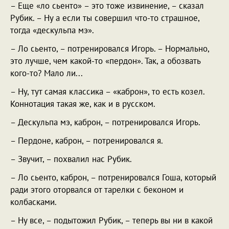
– Еще «ло сьенто» – это тоже извинение, – сказал
Рубик. – Ну а если ты совершил что-то страшное,
тогда «дескульпа мэ».
– Ло сьенто, – потренировался Игорь. – Нормально,
это лучше, чем какой-то «пердон». Так, а обозвать
кого-то? Мало ли...
– Ну, тут самая классика – «каброн», то есть козел.
Коннотация такая же, как и в русском.
– Дескульпа мэ, каброн, – потренировался Игорь.
– Пердоне, каброн, – потренировался я.
– Звучит, – похвалил нас Рубик.
– Ло сьенто, каброн, – потренировался Гоша, который
ради этого оторвался от тарелки с беконом и
колбасками.
– Ну все, – подытожил Рубик, – теперь вы ни в какой