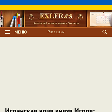
Рассказы
МЕНЮ
Испанская ария князя Игоря: