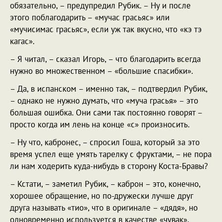
обязательно, – предупредил Рубик. – Ну и после
этого поблагодарить – «мучас грасьяс» или
«мучисимас грасьяс», если уж так вкусно, что «кэ тэ
кагас».
– Я читал, – сказал Игорь, – что благодарить всегда
нужно во множественном – «большие спасибки».
– Да, в испанском – именно так, – подтвердил Рубик,
– однако не нужно думать, что «муча грасья» – это
большая ошибка. Они сами так постоянно говорят –
просто когда им лень на конце «с» произносить.
– Ну что, кабронес, – спросил Гоша, который за это
время успел еще умять тарелку с фруктами, – не пора
ли нам ходерить куда-нибудь в сторону Коста-Бравы?
– Кстати, – заметил Рубик, – каброн – это, конечно,
хорошее обращение, но по-дружески лучше друг
друга называть «тио», что в оригинале – «дядя», но
одновременно используется в качестве «чувак»,