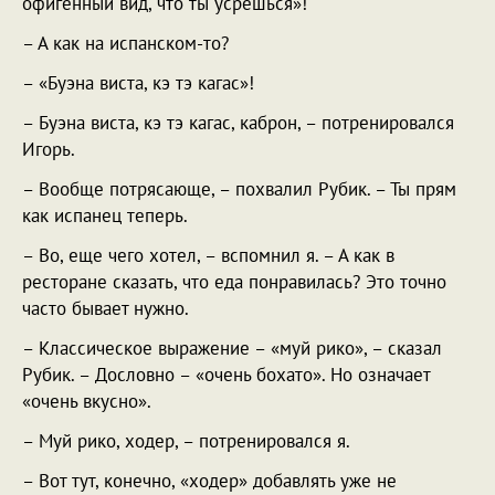
офигенный вид, что ты усрешься»!
– А как на испанском-то?
– «Буэна виста, кэ тэ кагас»!
– Буэна виста, кэ тэ кагас, каброн, – потренировался
Игорь.
– Вообще потрясающе, – похвалил Рубик. – Ты прям
как испанец теперь.
– Во, еще чего хотел, – вспомнил я. – А как в
ресторане сказать, что еда понравилась? Это точно
часто бывает нужно.
– Классическое выражение – «муй рико», – сказал
Рубик. – Дословно – «очень бохато». Но означает
«очень вкусно».
– Муй рико, ходер, – потренировался я.
– Вот тут, конечно, «ходер» добавлять уже не