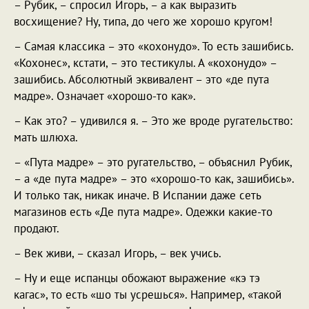
– Рубик, – спросил Игорь, – а как выразить
восхищение? Ну, типа, до чего же хорошо кругом!
– Самая классика – это «кохонудо». То есть зашибись.
«Кохонес», кстати, – это тестикулы. А «кохонудо» –
зашибись. Абсолютный эквивалент – это «де пута
мадре». Означает «хорошо-то как».
– Как это? – удивился я. – Это же вроде ругательство:
мать шлюха.
– «Пута мадре» – это ругательство, – объяснил Рубик,
– а «де пута мадре» – это «хорошо-то как, зашибись».
И только так, никак иначе. В Испании даже сеть
магазинов есть «Де пута мадре». Одежки какие-то
продают.
– Век живи, – сказал Игорь, – век учись.
– Ну и еще испанцы обожают выражение «кэ тэ
кагас», то есть «шо ты усрешься». Например, «такой