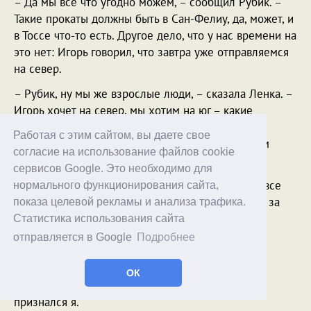
– Да мы все что угодно можем, – сообщил Рубик. –
Такие прокаты должны быть в Сан-Фелиу, да, может, и
в Тоссе что-то есть. Другое дело, что у нас времени на
это нет: Игорь говорил, что завтра уже отправляемся
на север.
– Рубик, ну мы же взрослые люди, – сказала Ленка. –
Игорь хочет на север, мы хотим на юг – какие
проблемы? Пускай сам едет на север, а мы тут
Работая с этим сайтом, вы даете свое
оттянемся. Потом его догоним. Что я там на этом
согласие на использование файлов cookie
севере не видела?
сервисов Google. Это необходимо для
– Не знаю, – признался Рубик, – я-то там почти все
нормального функционирования сайта,
видел. Но там тоже интересно и красиво. Ладно, за
показа целевой рекламы и анализа трафика.
ужином обсудим. Сейчас вы явно поддались
Статистика использования сайта
очарованию момента.
отправляется в Google
Подробнее
– Лично я очень поддалась, – призналась Ада.
ОК
– И мне этот момент хочется как-то продлить, –
признался я.