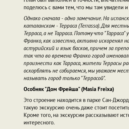
поделюсь с вами тем, что мы там увидели 
Однако сначала - одно замечание. На испанск
каталанском - Терраса (Terrassa). Для мест
Терраса, а не Тарраса. Потому что "Тарраса"
Франко, как известно, активно искоренял н
астурийский и язык басков, причем за преп
так что во времена Франко город именовали 
произнести как Тарраса, жители Террасы ра
оскорблять не собираемся, мы уважаем мес
называть город только "Террасой".
Особняк "Дом Фрейша" (Masia Freixa)
Это строение находится в парке Сан-Джорди 
такую экскурсию очень даже стоит посетить,
Кроме того, на экскурсии рассказывают ист
интересного.