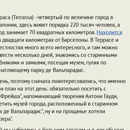
раса (Terrassa) - четвертый по величине город в
алонии, здесь живет порядка 220 тысяч человек, а
од занимает 70 квадратных километров.
Находится
в двадцати километрах от Барселоны. В Террасе и
естностях много всего интересного, и там можно
вести несколько дней, знакомясь со старинными
бняками и замками, посещая музеи, гуляя по
чатляющему парку де Вальпарадис.
ень, поэтому сначала поинтересовались, что именно
 план на этот день: обязательно посетить с
 Фрейша", напоминающий творения Антони Гауди,
сетить музей города, расположенный в старинном
 де Вальпарадис", ну и на прощанье хотели
рера".
 мы набрались с большим запасом, и я, как обычно,