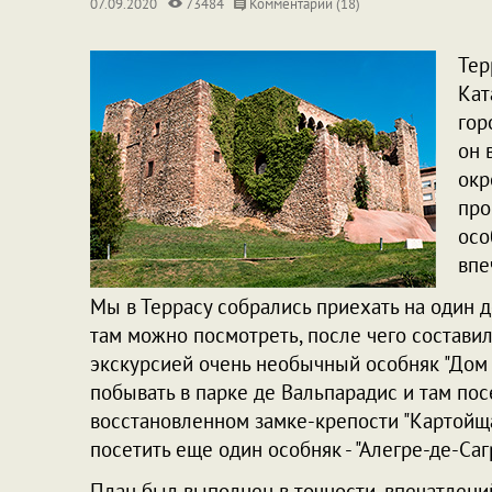
07.09.2020
73484
Комментарии (18)
Тер
Кат
гор
он 
окр
про
осо
впе
Мы в Террасу собрались приехать на один д
там можно посмотреть, после чего составили
экскурсией очень необычный особняк "Дом
побывать в парке де Вальпарадис и там по
восстановленном замке-крепости "Картойща
посетить еще один особняк - "Алегре-де-Саг
План был выполнен в точности, впечатлений