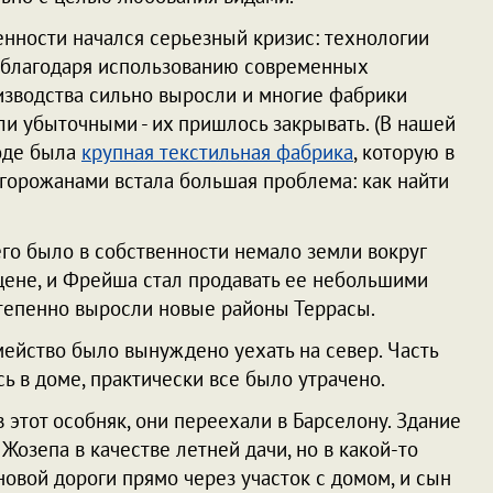
нности начался серьезный кризис: технологии
ь благодаря использованию современных
изводства сильно выросли и многие фабрики
и убыточными - их пришлось закрывать. (В нашей
роде была
крупная текстильная фабрика
, которую в
 горожанами встала большая проблема: как найти
го было в собственности немало земли вокруг
 цене, и Фрейша стал продавать ее небольшими
остепенно выросли новые районы Террасы.
ейство было вынуждено уехать на север. Часть
ось в доме, практически все было утрачено.
 этот особняк, они переехали в Барселону. Здание
озепа в качестве летней дачи, но в какой-то
овой дороги прямо через участок с домом, и сын