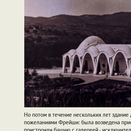
Но потом в течение нескольких лет здание 
пожеланиями Фрейши: была возведена прист
пристроили башню с галереей - исключите