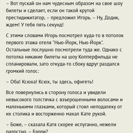
– Вот пускай он нам чудесным образом на свое шоу
билеты и сделает, если он такой крутой
престидижитатор, – предложил Игорь. – Ну, Додик,
ждем! У тебя пять секунд!
С этими словами Игорь посмотрел куда-то в потолок
первого этажа отеля "Нью-Йорк, Нью-Йорк".
Остальные послушно посмотрели туда же. Однако с
потолка никакие билеты на шоу Копперфильда не
спланировали, зато откуда-то сбоку вдруг раздался
громкий голос:
– Оба! Ксюха! Ксюх, ты здесь, офигеть!
Все повернулись в сторону голоса и увидели
невысокого толстячка с взъерошенными волосами и
маленькими глазками, который стоял неподалеку от
их столика и восторженно махал Кате рукой.
– Боже, – сказала Катя скорее испуганно, нежели
радостно, – Бэрри?