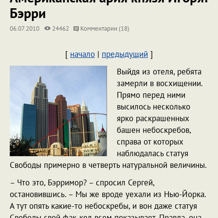
Бэрри
06.07.2010
24462
Комментарии (18)
[
начало
|
предыдущий
]
Выйдя из отеля, ребята
замерли в восхищении.
Прямо перед ними
высилось несколько
ярко раскрашенных
башен небоскребов,
справа от которых
наблюдалась статуя
Cвободы примерно в четверть натуральной величины.
– Что это, Бэрримор? – спросил Сергей,
остановившись. – Мы же вроде уехали из Нью-Йорка.
А тут опять какие-то небоскребы, и вон даже статуя
Свободы свой фак-кел всем показывает. Правда, она