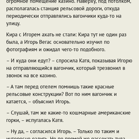
огромное помещение казино. Наверху, под потолком,
располагалась станция рельсовой дороги, откуда
периодически отправлялись вагончики куда-то на
улицу.
Кира с Игорем ахать не стали: Кира тут не один раз
была, а Игорь Вегас основательно изучил по
фотографиям и ожидал чего-то подобного.
– И куда они едут? – спросила Катя, показывая Игорю
на отправляющийся вагончик, который трезвонил в
звонок на все казино.
– А там перед отелем помнишь такие красные
рельсовые конструкции? Вот по ним вагончик и
катается, – объяснил Игорь.
– Слушай, там же какие-то кошмарные американские
горки, – испугалась Катя.
– Ну да, – согласился Игорь. – Только по таким и
интересно ездить. Не по прямой же рассекать туда-