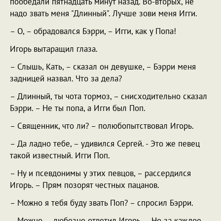
пообедали пятнадцать минут назад. Во-вторых, не
надо звать меня "Длинный". Лучше зови меня Игги.
– О, – обрадовался Бэрри, – Игги, как у Попа!
Игорь вытаращил глаза.
– Слышь, Кать, – сказал он девушке, – Бэрри меня
задницей назвал. Что за дела?
– Длинный, ты чота тормоз, – снисходительно сказал
Бэрри. – Не ты попа, а Игги был Поп.
– Священник, что ли? – полюбопытствовал Игорь.
– Да ладно тебе, – удивился Сергей. - Это же певец
такой известный. Игги Поп.
– Ну и псевдонимы у этих певцов, – рассердился
Игорь. – Прям позорят честных пацанов.
– Можно я тебя буду звать Поп? – спросил Бэрри.
– Можно, – любезно ответил Игорь. – Но за каждое