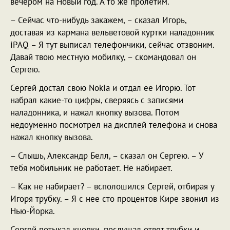
вечером на Новый год. А то же пролетим.
– Сейчас что-нибудь закажем, – сказал Игорь,
доставая из кармана вельветовой куртки наладонник
iPAQ – Я тут выписал телефончики, сейчас отзвоним.
Давай твою местную мобилку, – скомандовал он
Сергею.
Сергей достал свою Nokia и отдал ее Игорю. Тот
набрал какие-то цифры, сверяясь с записями
наладонника, и нажал кнопку вызова. Потом
недоуменно посмотрел на дисплей телефона и снова
нажал кнопку вызова.
– Слышь, Александр Белл, – сказал он Сергею. – У
тебя мобильник не работает. Не набирает.
– Как не набирает? – всполошился Сергей, отбирая у
Игоря трубку. – Я с нее сто процентов Кире звонил из
Нью-Йорка.
Сергей потыкал кнопки, послушал ответ трубки и