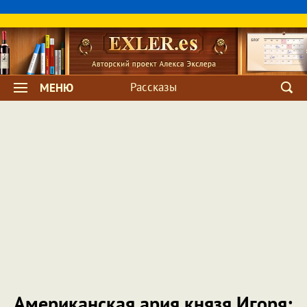
Рассказы
МЕНЮ
Американская ария князя Игоря: