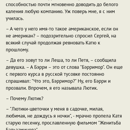
способностью почти мгновенно доводить до белого
каления любую компанию. Уж поверь мне, я с ним
училась.
– А чего у него имя-то такое американское, если он
не американ? – подозрительно спросил Сергей, на
всякий случай продолжая ревновать Катю к
прошлому.
– Да его зовут то ли Леша, то ли Петя, – сообщила
девушка. – А Бэрри – это от слова "Бэрримор". Он еще
с первого курса в русской тусовке постоянно
спрашивал: "Что это, Бэрримор?" Ну, его Бэрри и
прозвали. Впрочем, я его называла Лютик.
– Почему Лютик?
– "Лютики-цветочки у меня в садочке, милая,
любимая, не дождусь я ночки", - мрачно пропела Катя
старую песенку, прославленную фильмом "Женитьба
Бальзаминова".