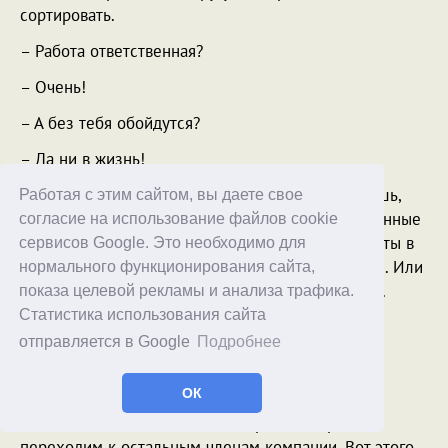
сортировать.
– Работа ответственная?
– Очень!
– А без тебя обойдутся?
– Да ни в жизнь!
– Так вот, Бэрри, – сказал Игорь. – Если ты хочешь,
Работая с этим сайтом, вы даете свое
чтобы в Калифорнии по-прежнему снимались данные
согласие на использование файлов cookie
со счетчиков и отчеты попадали из одной комнаты в
сервисов Google. Это необходимо для
другую, то ты будешь называть меня только Игги. Или
нормального функционирования сайта,
Игорь. Или Игорь Вадимович. Но никак не иначе.
показа целевой рекламы и анализа трафика.
Статистика использования сайта
Бэрри задумался.
отправляется в Google
Подробнее
– Да пожалуйста, – наконец сказал он. – Мне не
сложно.
ОК
– Молодец, – похвалил его Игорь. – Теперь
переходим к остальным членам компании. Вот этого