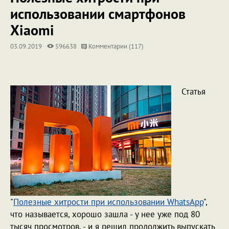
использовании смартфонов
Xiaomi
03.09.2019
596638
Комментарии (117)
Статья
"
Полезные хитрости при использовании WhatsApp
",
что называется, хорошо зашла - у нее уже под 80
тысяч просмотров, - и я решил продолжить выпускать