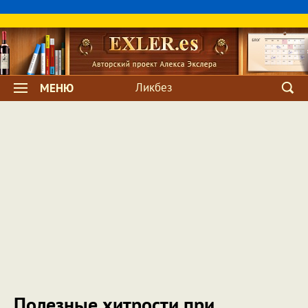
Ликбез
МЕНЮ
Полезные хитрости при