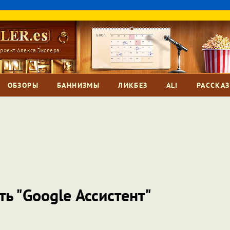
роект Алекса Экслера
ОБЗОРЫ
БАННИЗМЫ
ЛИКБЕЗ
ALI
РАССКА
ь "Google Ассистент"