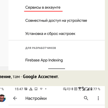
вление
, там -
Google Ассистент
.