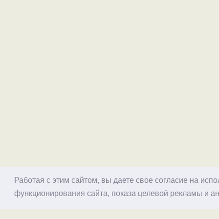
Работая с этим сайтом, вы даете свое согласие на исп
функционирования сайта, показа целевой рекламы и ан
© 1998–2026 Alex Exler