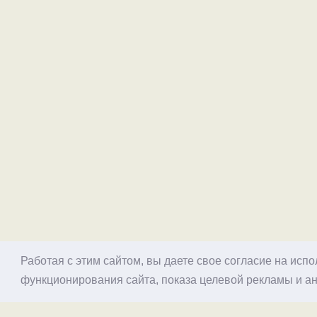
Работая с этим сайтом, вы даете свое согласие на исп
функционирования сайта, показа целевой рекламы и ан
© 1998–2026 Alex Exler