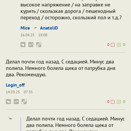
высокое напряжение / на заправке не
курить / скользкая дорога / пешеходный
переход / осторожно, скользкий пол и т.д.?
Mice
AnatoliD
26.04.25
18:08
0
0
Делал почти год назад. С седацией. Минус два
полипа. Немного болела щека от патрубка дня
два. Рекомендую.
Login_off
14.03.25
07:35
0
0
Делал почти год назад. С седацией. Минус
два полипа. Немного болела щека от