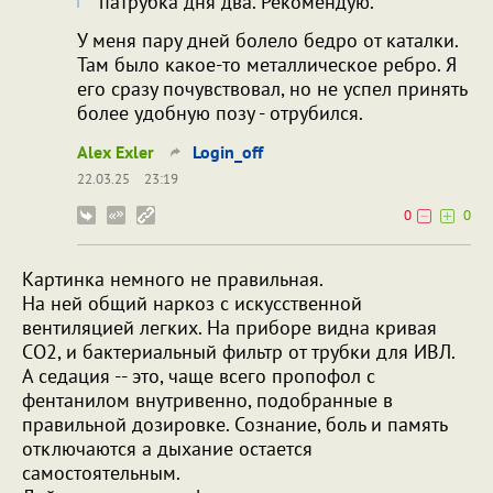
патрубка дня два. Рекомендую.
У меня пару дней болело бедро от каталки.
Там было какое-то металлическое ребро. Я
его сразу почувствовал, но не успел принять
более удобную позу - отрубился.
Alex Exler
Login_off
22.03.25
23:19
0
0
Картинка немного не правильная.
На ней общий наркоз с искусственной
вентиляцией легких. На приборе видна кривая
CO2, и бактериальный фильтр от трубки для ИВЛ.
А седация -- это, чаще всего пропофол с
фентанилом внутривенно, подобранные в
правильной дозировке. Сознание, боль и память
отключаются а дыхание остается
самостоятельным.