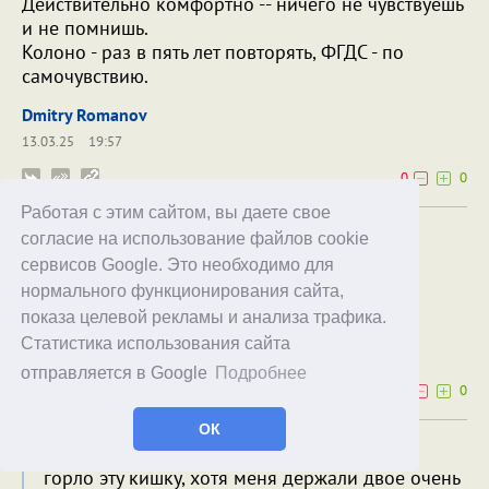
Действительно комфортно -- ничего не чувствуешь
и не помнишь.
Колоно - раз в пять лет повторять, ФГДС - по
самочувствию.
Dmitry Romanov
13.03.25
19:57
0
0
Работая с этим сайтом, вы даете свое
Спасибо за комментарий, я в этом не
согласие на использование файлов cookie
разбираюсь, картинку подобрал, какую
сервисов Google. Это необходимо для
подсунули. Налажал, признаюсь 😄
нормального функционирования сайта,
показа целевой рекламы и анализа трафика.
Alex Exler
Dmitry Romanov
Статистика использования сайта
22.03.25
23:06
отправляется в Google
Подробнее
0
0
ОК
доктору никак не удавалось засунуть мне в
горло эту кишку, хотя меня держали двое очень