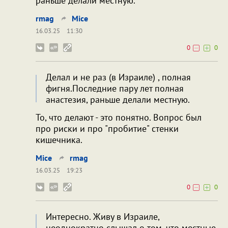
раньше делали местную.
rmag
Mice
16.03.25
11:30
0
0
Делал и не раз (в Израиле) , полная
фигня.Последние пару лет полная
анастезия, раньше делали местную.
То, что делают - это понятно. Вопрос был
про риски и про "пробитие" стенки
кишечника.
Mice
rmag
16.03.25
19:23
0
0
Интересно. Живу в Израиле,
неоднократно слышал о том, что местные