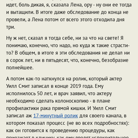
идет, боль дикая, я, сказала Лена, ору - ну они ее тогда
и вытащили. В итоге даже обследование до конца не
провели, а Лена потом от всего этого отходила дня
три.
Ну ж нет, сказал я тогда себе, ни за что на свете! Я
понимаю, конечно, что надо, но куда ж такие страсти-
то? В общем, в итоге я эти обследования не делал ни
в сорок лет, ни в пятьдесят, что, конечно, безобразие
полнейшее.
А потом как-то наткнулся на ролик, который актер
Уилл Смит записал в конце 2019 года. Ему
исполнилось 50 лет, и врач заявил, что актеру
необходимо сделать колоноскопию - в плане
профилактики рака прямой кишки. И Уилл Смит
записал аж
17-минутный ролик
для своего канала, в
котором показал процесс (не во всех подробностях):
как он готовится к проведению процедуры, как
приезжает в клинику, как ему вводят успокоительное