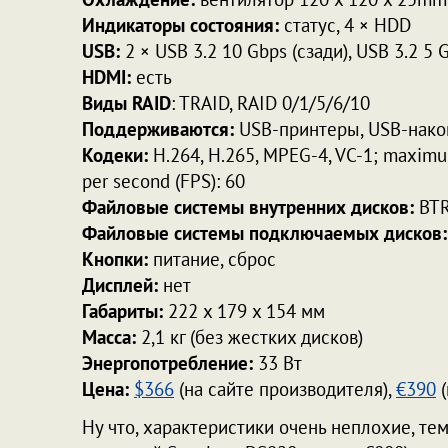
Индикаторы состояния:
статус, 4 × HDD
USB:
2 × USB 3.2 10 Gbps (сзади), USB 3.2 5 
HDMI:
есть
Виды RAID
: TRAID, RAID 0/1/5/6/10
Поддерживаются:
USB-принтеры, USB-накоп
Кодеки:
H.264, H.265, MPEG-4, VC-1; maximum
per second (FPS): 60
Файловые системы внутренних дисков:
BTR
Файловые системы подключаемых дисков:
Кнопки:
питание, сброс
Дисплей:
нет
Габариты:
222 x 179 x 154 мм
Масса:
2,1 кг (без жестких дисков)
Энергопотребление:
33 Вт
Цена:
$366
(на сайте производителя),
€390
(
Ну что, характеристики очень неплохие, тем