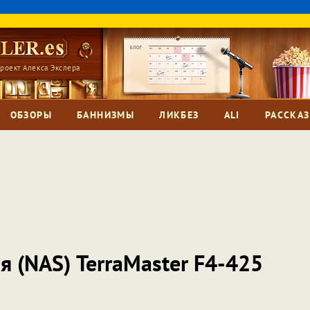
роект Алекса Экслера
ОБЗОРЫ
БАННИЗМЫ
ЛИКБЕЗ
ALI
РАССКА
я (NAS) TerraMaster F4-425