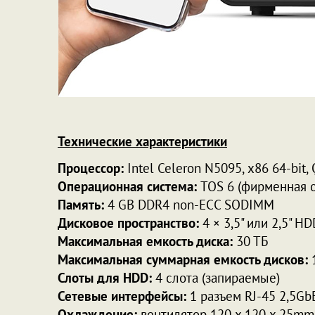
Технические характеристики
Процессор:
Intel Celeron N5095, x86 64-bit, 
Операционная система:
TOS 6 (фирменная о
Память:
4 GB DDR4 non-ECC SODIMM
Дисковое пространство:
4 × 3,5" или 2,5" 
Максимальная емкость диска:
30 ТБ
Максимальная суммарная емкость дисков:
1
Слоты для HDD:
4 слота (запираемые)
Сетевые интерфейсы:
1 разъем RJ-45 2,5GbE
Охлаждение:
вентилятор 120 x 120 x 25mm