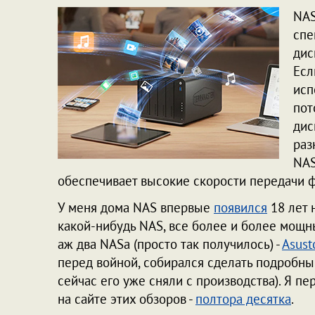
NAS
спе
дис
Есл
исп
пот
дис
раз
NAS
обеспечивает высокие скорости передачи ф
У меня дома NAS впервые
появился
18 лет 
какой-нибудь NAS, все более и более мощн
аж два NASa (просто так получилось) -
Asust
перед войной, собирался сделать подробный
сейчас его уже сняли с производства). Я п
на сайте этих обзоров -
полтора десятка
.