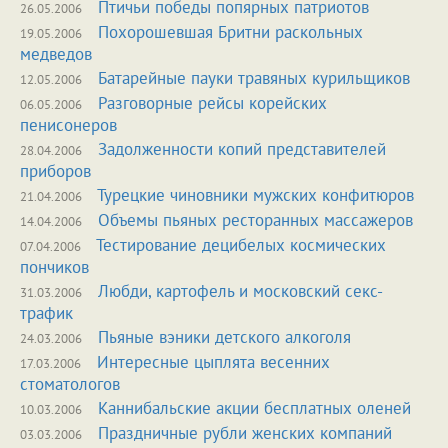
Птичьи победы попярных патриотов
26.05.2006
Похорошевшая Бритни раскольных
19.05.2006
медведов
Батарейные пауки травяных курильщиков
12.05.2006
Разговорные рейсы корейских
06.05.2006
пенисонеров
Задолженности копий представителей
28.04.2006
приборов
Турецкие чиновники мужских конфитюров
21.04.2006
Объемы пьяных ресторанных массажеров
14.04.2006
Тестирование децибелых космических
07.04.2006
пончиков
Любди, картофель и московский секс-
31.03.2006
трафик
Пьяные вэники детского алкоголя
24.03.2006
Интересные цыплята весенних
17.03.2006
стоматологов
Каннибальские акции бесплатных оленей
10.03.2006
Праздничные рубли женских компаний
03.03.2006