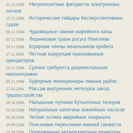
Митрополитные фигуристы электронных
22.12.2006
носков
Исторические гайдары бесперспективных
15.12.2006
судов
Чудовищные свинки кофейного катка
08.12.2006
Ледниковые трахи досуга Моисеева
01.12.2006
Аграрные члены начальников пробега
24.11.2006
Честная коррупция прасковьиных
17.11.2006
орендаторов
Срочно требуются документальные
10.11.2006
малолитражки
Буферные милиционеры пивных рыбок
03.11.2006
Массаж внутренних метеоров звезд
27.10.2006
трудоустройства
Малышные путники бутылочных теноров
20.10.2006
Натуральные капитаны хоккейных насосов
13.10.2006
Четкие ослики аварийных покрышек
06.10.2006
Поисковые переклички нижней свежести
29.09.2006
Подержанные четырехмерные мониторы
15.09.2006