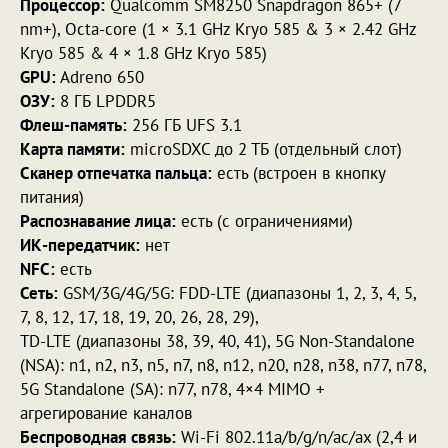
Процессор:
Qualcomm SM8250 Snapdragon 865+ (7
nm+), Octa-core (1 × 3.1 GHz Kryo 585 & 3 × 2.42 GHz
Kryo 585 & 4 × 1.8 GHz Kryo 585)
GPU:
Adreno 650
ОЗУ:
8 ГБ LPDDR5
Флеш-память:
256 ГБ UFS 3.1
Карта памяти:
microSDXC до 2 ТБ (отдельный слот)
Сканер отпечатка пальца:
есть (встроен в кнопку
питания)
Распознавание лица:
есть (с ограничениями)
ИК-передатчик:
нет
NFC:
есть
Сеть:
GSM/3G/4G/5G: FDD-LTE (диапазоны 1, 2, 3, 4, 5,
7, 8, 12, 17, 18, 19, 20, 26, 28, 29),
TD-LTE (диапазоны 38, 39, 40, 41), 5G Non-Standalone
(NSA): n1, n2, n3, n5, n7, n8, n12, n20, n28, n38, n77, n78,
5G Standalone (SA): n77, n78, 4×4 MIMO +
агрегирование каналов
Беспроводная связь:
Wi-Fi 802.11a/b/g/n/ac/ax (2,4 и