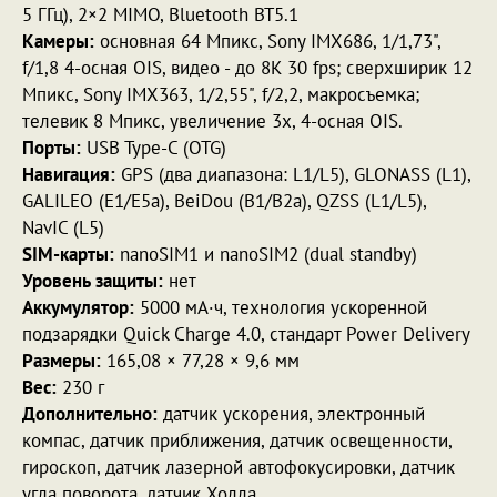
5 ГГц), 2×2 MIMO, Bluetooth BT5.1
Камеры:
основная 64 Мпикс, Sony IMX686, 1/1,73",
f/1,8 4-осная OIS, видео - до 8К 30 fps; сверхширик 12
Мпикс, Sony IMX363, 1/2,55", f/2,2, макросъемка;
телевик 8 Мпикс, увеличение 3х, 4-осная OIS.
Порты:
USB Type-C (OTG)
Навигация:
GPS (два диапазона: L1/L5), GLONASS (L1),
GALILEO (E1/E5a), BeiDou (B1/B2a), QZSS (L1/L5),
NavIC (L5)
SIM-карты:
nanoSIM1 и nanoSIM2 (dual standby)
Уровень защиты:
нет
Аккумулятор:
5000 мА·ч, технология ускоренной
подзарядки Quick Charge 4.0, стандарт Power Delivery
Размеры:
165,08 × 77,28 × 9,6 мм
Вес:
230 г
Дополнительно:
датчик ускорения, электронный
компас, датчик приближения, датчик освещенности,
гироскоп, датчик лазерной автофокусировки, датчик
угла поворота, датчик Холла