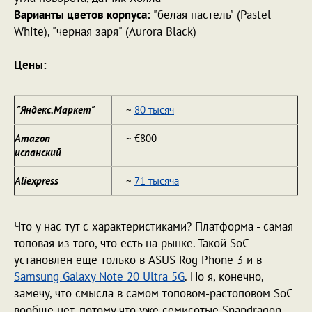
Варианты цветов корпуса:
"белая пастель" (Pastel
White), "черная заря" (Aurora Black)
Цены:
"Яндекс.Маркет"
~
80 тысяч
Amazon
~ €800
испанский
Aliexpress
~
71 тысяча
Что у нас тут с характеристиками? Платформа - самая
топовая из того, что есть на рынке. Такой SoC
установлен еще только в ASUS Rog Phone 3 и в
Samsung Galaxy Note 20 Ultra 5G
. Но я, конечно,
замечу, что смысла в самом топовом-растоповом SoC
вообще нет, потому что уже семисотые Snapdragon