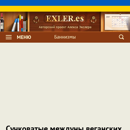
Баннизмы
МЕНЮ
Сучковатые междуны веганских