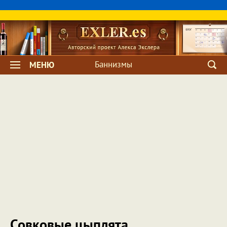
Баннизмы
МЕНЮ
Совковые цыплята