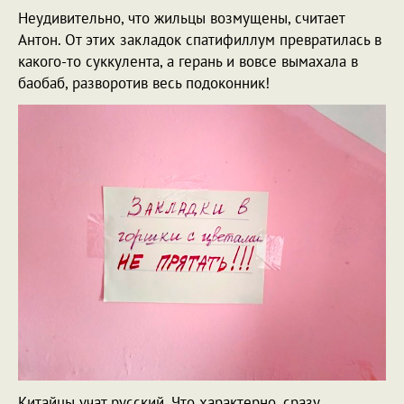
Неудивительно, что жильцы возмущены, считает
Антон. От этих закладок спатифиллум превратилась в
какого-то суккулента, а герань и вовсе вымахала в
баобаб, разворотив весь подоконник!
Китайцы учат русский. Что характерно, сразу