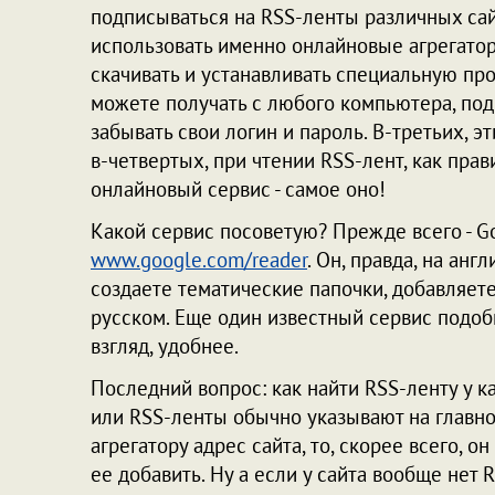
подписываться на RSS-ленты различных сайт
использовать именно онлайновые агрегатор
скачивать и устанавливать специальную про
можете получать с любого компьютера, под
забывать свои логин и пароль. В-третьих, 
в-четвертых, при чтении RSS-лент, как прав
онлайновый сервис - самое оно!
Какой сервис посоветую? Прежде всего - G
www.google.com/reader
. Он, правда, на анг
создаете тематические папочки, добавляете
русском. Еще один известный сервис подоб
взгляд, удобнее.
Последний вопрос: как найти RSS-ленту у к
или RSS-ленты обычно указывают на главной
агрегатору адрес сайта, то, скорее всего, 
ее добавить. Ну а если у сайта вообще нет RS