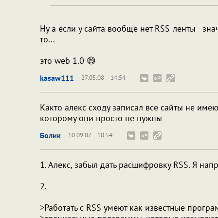
Ну а если у сайта вообще нет RSS-ленты - знач
то...
это web 1.0 😄
kasaw111
27.05.08
14:54
Както алекс сходу записал все сайты не имею
которому они просто не нужны
Болик
10.09.07
10:54
1. Алекс, забыл дать расшифровку RSS. Я напри
2.
>Работать с RSS умеют как известные программ