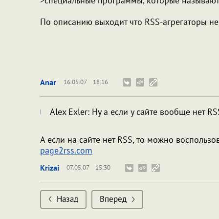
>специальные программы, которые называют
По описанию выходит что RSS-агрегаторы не 
Anar
16.05.07
18:16
Alex Exler: Ну а если у сайте вообще нет RS
А если на сайте нет RSS, то можно воспользо
page2rss.com
Krizai
07.05.07
15:30
Назад
Вперед