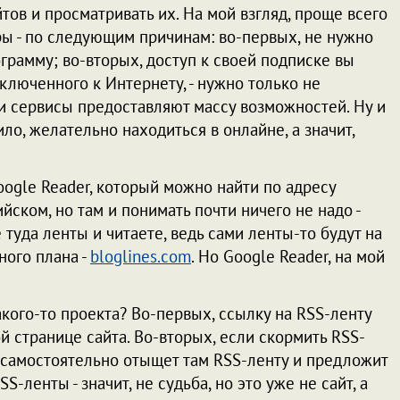
ов и просматривать их. На мой взгляд, проще всего
ы - по следующим причинам: во-первых, не нужно
грамму; во-вторых, доступ к своей подписке вы
ключенного к Интернету, - нужно только не
эти сервисы предоставляют массу возможностей. Ну и
ило, желательно находиться в онлайне, а значит,
oogle Reader, который можно найти по адресу
лийском, но там и понимать почти ничего не надо -
 туда ленты и читаете, ведь сами ленты-то будут на
ного плана -
bloglines.com
. Но Google Reader, на мой
акого-то проекта? Во-первых, ссылку на RSS-ленту
 странице сайта. Во-вторых, если скормить RSS-
он самостоятельно отыщет там RSS-ленту и предложит
S-ленты - значит, не судьба, но это уже не сайт, а