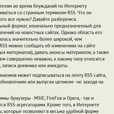
телям во время блужданий по Интернету
иваться со странным термином RSS. Что он
 это все нужно? Давайте разберемся.
льный формат, изначально предназначенный для
лений на новостных сайтах. Однако область его
алась значительно более широкой, чем
RSS можно сообщать об изменениях на сайте
х материалов), давать анонсы материалов, а также
м совершенно неважно, к какому типу относятся
, записи дневника или анекдоты.
низмов может подписываться на ленту RSS сайта,
обновлениях или выпуски целиком - не заходя на
мы-браузеры - MSIE, FireFox и Opera, - так и
я RSS-агрегаторами. Кроме того, в Интернете
, которые позволяют в весьма удобной форме