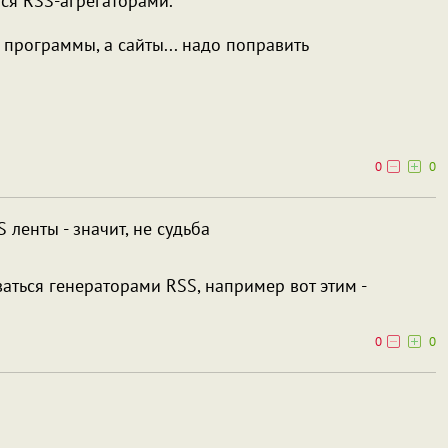
ся RSS-агрегаторами.
программы, а сайты... надо поправить
0
0
S ленты - значит, не судьба
ваться генераторами RSS, например вот этим -
0
0