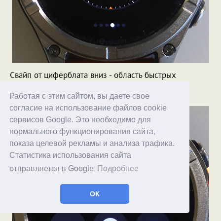
Свайп от циферблата вниз - область быстрых
переключателей.
Работая с этим сайтом, вы даете свое
согласие на использование файлов cookie
сервисов Google. Это необходимо для
нормального функционирования сайта,
показа целевой рекламы и анализа трафика.
Статистика использования сайта
отправляется в Google
Подробнее
ОК