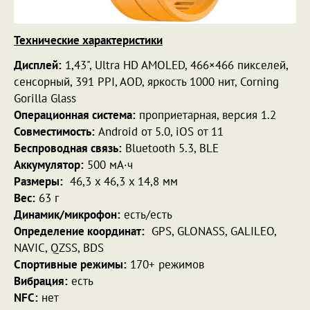
Технические характеристики
Дисплей:
1,43", Ultra HD AMOLED, 466×466 пикселей,
сенсорный, 391 PPI, AOD, яркость 1000 нит, Corning
Gorilla Glass
Операционная система:
проприетарная, версия 1.2
Совместимость:
Android от 5.0, iOS от 11
Беспроводная связь:
Bluetooth 5.3, BLE
Аккумулятор:
500 мА·ч
Размеры:
46,3 x 46,3 x 14,8 мм
Вес:
63 г
Динамик/микрофон:
есть/есть
Определение координат:
GPS, GLONASS, GALILEO,
NAVIC, QZSS, BDS
Спортивные режимы:
170+ режимов
Вибрация:
есть
NFC:
нет