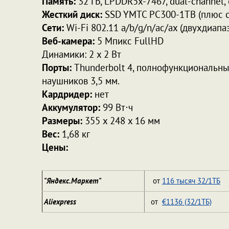
Память:
32 ГБ, LPDDR5x-7467, dual-channel,
Жесткий диск:
SSD YMTC PC300-1TB (плюс с
Сети:
Wi-Fi 802.11 a/b/g/n/ac/ax (двухдиапаз
Веб-камера:
5 Мпикс FullHD
Динамики: 2 х 2 Вт
Порты:
Thunderbolt 4, полнофункциональный
наушников 3,5 мм.
Кардридер:
нет
Аккумулятор:
99 Вт⋅ч
Размеры:
355 х 248 х 16 мм
Вес:
1,68 кг
Цены:
"Яндекс.Маркет"
от
116 тысяч 32/1ТБ
Aliexpress
от
€1136 (32/1ТБ)