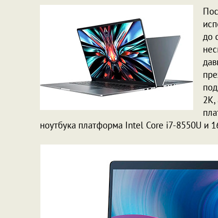
Пос
исп
до 
нес
дав
пре
под
2K,
пла
ноутбука платформа Intel Core i7-8550U и 