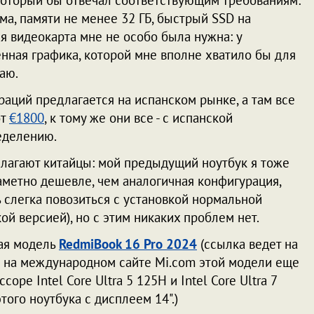
 который бы отвечал соответствующим требованиям:
а, памяти не менее 32 ГБ, быстрый SSD на
ая видеокарта мне не особо была нужна: у
нная графика, которой мне вполне хватило бы для
раю.
раций предлагается на испанском рынке, а там все
от
€1800
, к тому же они все - с испанской
ределению.
едлагают китайцы: мой предыдущий ноутбук я тоже
заметно дешевле, чем аналогичная конфигурация,
ь слегка повозиться с установкой нормальной
ой версией), но с этим никаких проблем нет.
вая модель
RedmiBook 16 Pro 2024
(ссылка ведет на
то на международном сайте Mi.com этой модели еще
соре Intel Core Ultra 5 125H и Intel Core Ultra 7
того ноутбука с дисплеем 14".)