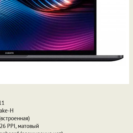
11
Lake-H
(встроенная)
226 PPI, матовый