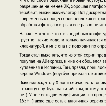
И я стал себе подыскивать новый ноутбук,
разрешение не менее 2K, хорошая платформ
терабайт, емкий аккумулятор. Вот дискретн
современных процессоров неплохая встрое
обработки фото, а в игры я все равно не иг
Начал смотреть, что с из подобных конфигу
грустно - такие модели только начинаются 
клавиатурой, а мне она не подходит по оп
Тогда стал выяснять, что из этой серии пр
покупал на Aliexpress, и мне он обошелся 
купленная в Испании. Там, правда, пришлос
версии Windows (ноутбук приехал с китайск
Выяснилось, что у Xiaomi сейчас есть топо
страницу ноутбука на китайском, потому ч
нет). У нее есть две модификации - на процес
155H. (Также еще есть аналогичная версия э