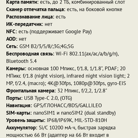
Карта памяти:
есть, до 2 ТБ, комбинированный слот
Сканер отпечатка пальца:
есть, на боковой кнопке
Распознавание лица:
есть
ИК-передатчик:
нет
NFC:
есть (поддерживает Google Pay)
AOD:
нет
Сеть:
GSM B2/3/5/8/;3G;4G;5G
Беспроводная связь:
Wi-Fi 802.11(ax/ac/a/b/g/n),
Bluetooth 5.4
Камеры:
основная 100 Мпикс, f/1.8, 1/1.8", PDAF; 20
МПикс f/1.8 (night vision), infrared night vision light; 2
MP, f/2.4, (macro); 4K@30fps, 1080p@30fps, gyro-EIS
Фронтальная камера:
32 Мпикс, f/2,2, 1/2.8"
Порты:
USB Type-C 2.0, (OTG)
Навигация:
GPS/ГЛОНАСС/BDS/GALLILEO
SIM-карты:
nanoSIM1 и nanoSIM2 (dual standby)
Уровень защиты:
IP68/IP69K, MIL-STD-810H
Аккумулятор:
Si/C 10200 мА·ч, быстрая зарядка
мощностью 66 Вт (адаптер на 66 Вт входит в