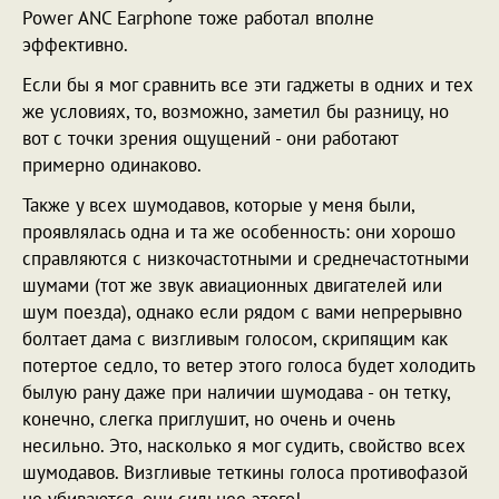
Power ANC Earphone тоже работал вполне
эффективно.
Если бы я мог сравнить все эти гаджеты в одних и тех
же условиях, то, возможно, заметил бы разницу, но
вот с точки зрения ощущений - они работают
примерно одинаково.
Также у всех шумодавов, которые у меня были,
проявлялась одна и та же особенность: они хорошо
справляются с низкочастотными и среднечастотными
шумами (тот же звук авиационных двигателей или
шум поезда), однако если рядом с вами непрерывно
болтает дама с визгливым голосом, скрипящим как
потертое седло, то ветер этого голоса будет холодить
былую рану даже при наличии шумодава - он тетку,
конечно, слегка приглушит, но очень и очень
несильно. Это, насколько я мог судить, свойство всех
шумодавов. Визгливые теткины голоса противофазой
не убиваются, они сильнее этого!