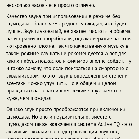
несколько часов - все просто отлично.
Качество звука при использовании в режиме без
шумодава - более чем среднее, я ожидал, что будет
лучше. Звук глуховатый, не хватает чистоты и объема.
Басы прилично проработаны, однако верхние частоты
- откровенно плохие. Так что качественную музыку в
таком режиме слушать не рекомендуется. А вот для
каких-нибудь подкастов и фильмов вполне сойдет. Ну
и также замечу, что если поиграться на смартфоне с
эквалайзером, то этот звук в определенной степени
все-таки можно улучшить. Но в общем и целом
правда такова: в пассивном режиме звук заметно
хуже, чем я ожидал.
Однако звук просто преображается при включении
шумодава. Но оно и неудивительно: вместе с
шумодавом также включается система Active EQ - это
активный эквалайзер, подстраивающий звук под
музыку, которая звучит в наушниках. И вот с этой