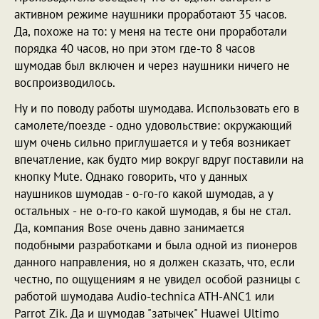
активном режиме наушники проработают 35 часов.
Да, похоже на то: у меня на тесте они проработали
порядка 40 часов, но при этом где-то 8 часов
шумодав был включен и через наушники ничего не
воспроизводилось.
Ну и по поводу работы шумодава. Использовать его в
самолете/поезде - одно удовольствие: окружающий
шум очень сильно приглушается и у тебя возникает
впечатление, как будто мир вокруг вдруг поставили на
кнопку Mute. Однако говорить, что у данных
наушников шумодав - о-го-го какой шумодав, а у
остальных - не о-го-го какой шумодав, я бы не стал.
Да, компания Bose очень давно занимается
подобными разработками и была одной из пионеров
данного направления, но я должен сказать, что, если
честно, по ощущениям я не увидел особой разницы с
работой шумодава Audio-techniсa ATH-ANC1 или
Parrot Zik. Да и шумодав "затычек" Huawei Ultimo