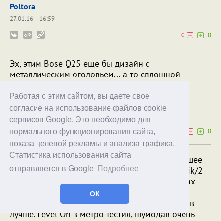
Poltora
27.01.16
16:59
0
0
Эх, этим Bose Q25 еще бы дизайн с
металлическим оголовьем... а то сплошной
"пластик/фантастик".
Работая с этим сайтом, вы даете свое
geldiev
согласие на использование файлов cookie
27.01.16
12:46
сервисов Google. Это необходимо для
0
0
нормального функционирования сайта,
показа целевой рекламы и анализа трафика.
Статистика использования сайта
Да уж, про рекламный лозунг про "самое лучшее
отправляется в Google
Подробнее
шумоподавление" QC25 позабавил. У Parrot Zik/2
шумодав самый хороший по мнению знающих
людей, звук спорный, многим первая версия
ОК
нравится больше второй, но у второй шумодав
лучше. Level On в метро тестил, шумодав очень