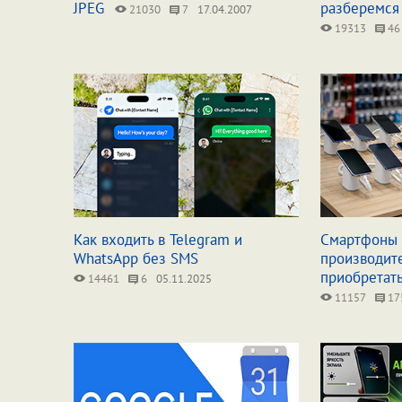
JPEG
разберемся
21030
7
17.04.2007
19313
46
Как входить в Telegram и
Смартфоны 
WhatsApp без SMS
производит
приобретат
14461
6
05.11.2025
11157
17