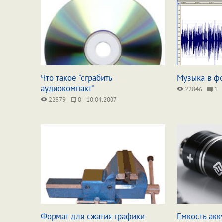
Что такое "сграбить
Музыка в ф
аудиокомпакт"
22846
1
22879
0
10.04.2007
Формат для сжатия графики
Емкость акк