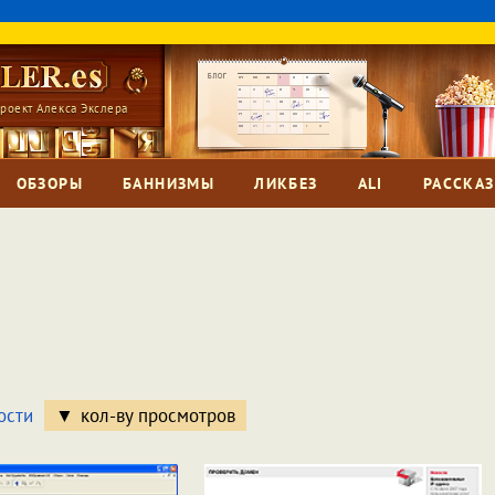
роект Алекса Экслера
ОБЗОРЫ
БАННИЗМЫ
ЛИКБЕЗ
ALI
РАССКА
ости
кол-ву просмотров