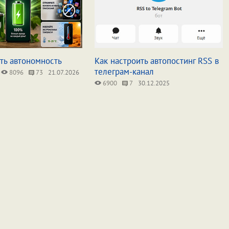
ть автономность
Как настроить автопостинг RSS в
телеграм-канал
8096
73
21.07.2026
6900
7
30.12.2025